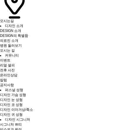
오시는길
디자인 소개
DESIGN 소개
DESIGN의 특별함
의료진 소개
병원 둘러보기
오시는 길
커뮤니티
이벤트
리얼 셀피
전후 사진
온라인상담
칼럼
공지사항
퍼스널 성형
디자인 가슴 성형
디자인 눈 성형
디자인 코 성형
디자인 이마거상/축소
디자인 귀 성형
디자인 시그니처
시그니처 쁘띠
비스포크 필러