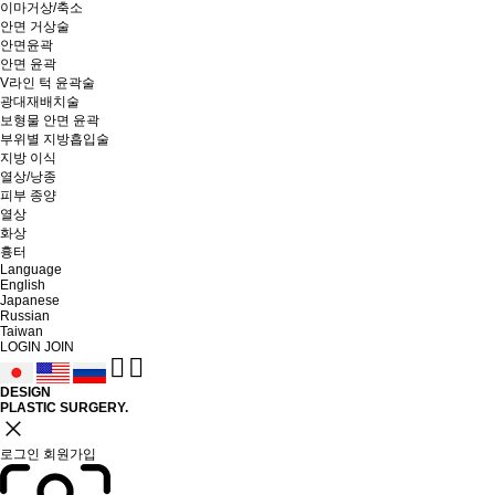
이마거상/축소
안면 거상술
안면윤곽
안면 윤곽
V라인 턱 윤곽술
광대재배치술
보형물 안면 윤곽
부위별 지방흡입술
지방 이식
열상/낭종
피부 종양
열상
화상
흉터
Language
English
Japanese
Russian
Taiwan
LOGIN
JOIN
DESIGN
PLASTIC SURGERY.
close
로그인
회원가입