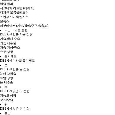
입술 필러
시그니처 리프팅 (레이저)
디자인 볼륨실리프팅
스킨부스터 어벤저스
보톡스
피부레이저 (기미/잡티/주근깨/홍조)
고난도 가슴 성형
DESIGN 맞춤 가슴 성형
가슴 확대 수술
가슴 재수술
가슴 거상/축소
유두 성형
줄기세포
DESIGN 미라셀 줄기세포
눈
DESIGN 맞춤 눈 성형
눈매 교정술
트임 성형
눈 재수술
코
DESIGN 맞춤 코 성형
기능코 성형
코 재수술
귀
DESIGN 맞춤 귀 성형
동안