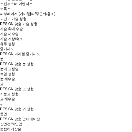
스킨부스터 어벤저스
보톡스
피부레이저 (기미/잡티/주근깨/홍조)
고난도 가슴 성형
DESIGN 맞춤 가슴 성형
가슴 확대 수술
가슴 재수술
가슴 거상/축소
유두 성형
줄기세포
DESIGN 미라셀 줄기세포
눈
DESIGN 맞춤 눈 성형
눈매 교정술
트임 성형
눈 재수술
코
DESIGN 맞춤 코 성형
기능코 성형
코 재수술
귀
DESIGN 맞춤 귀 성형
동안
DESIGN 맞춤 안티에이징
상안검/하안검
눈썹하거상술