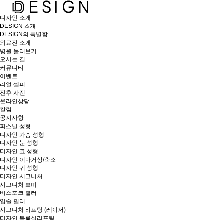
디자인 소개
DESIGN 소개
DESIGN의 특별함
의료진 소개
병원 둘러보기
오시는 길
커뮤니티
이벤트
리얼 셀피
전후 사진
온라인상담
칼럼
공지사항
퍼스널 성형
디자인 가슴 성형
디자인 눈 성형
디자인 코 성형
디자인 이마거상/축소
디자인 귀 성형
디자인 시그니처
시그니처 쁘띠
비스포크 필러
입술 필러
시그니처 리프팅 (레이저)
디자인 볼륨실리프팅