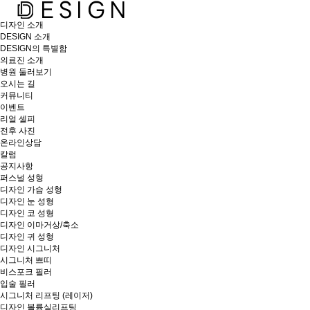
디자인 소개
DESIGN 소개
DESIGN의 특별함
의료진 소개
병원 둘러보기
오시는 길
커뮤니티
이벤트
리얼 셀피
전후 사진
온라인상담
칼럼
공지사항
퍼스널 성형
디자인 가슴 성형
디자인 눈 성형
디자인 코 성형
디자인 이마거상/축소
디자인 귀 성형
디자인 시그니처
시그니처 쁘띠
비스포크 필러
입술 필러
시그니처 리프팅 (레이저)
디자인 볼륨실리프팅