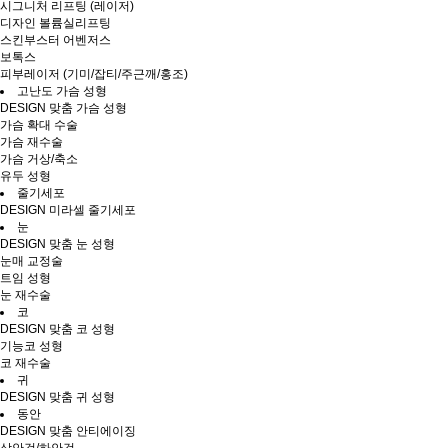
시그니처 리프팅 (레이저)
디자인 볼륨실리프팅
스킨부스터 어벤저스
보톡스
피부레이저 (기미/잡티/주근깨/홍조)
고난도 가슴 성형
DESIGN 맞춤 가슴 성형
가슴 확대 수술
가슴 재수술
가슴 거상/축소
유두 성형
줄기세포
DESIGN 미라셀 줄기세포
눈
DESIGN 맞춤 눈 성형
눈매 교정술
트임 성형
눈 재수술
코
DESIGN 맞춤 코 성형
기능코 성형
코 재수술
귀
DESIGN 맞춤 귀 성형
동안
DESIGN 맞춤 안티에이징