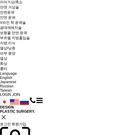
이마거상/축소
안면 거상술
안면윤곽
안면 윤곽
V라인 턱 윤곽술
광대재배치술
보형물 안면 윤곽
부위별 지방흡입술
지방 이식
열상/낭종
피부 종양
열상
화상
흉터
Language
English
Japanese
Russian
Taiwan
LOGIN
JOIN
DESIGN
PLASTIC SURGERY.
close
로그인
회원가입