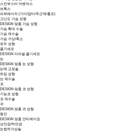
스킨부스터 어벤저스
보톡스
피부레이저 (기미/잡티/주근깨/홍조)
고난도 가슴 성형
DESIGN 맞춤 가슴 성형
가슴 확대 수술
가슴 재수술
가슴 거상/축소
유두 성형
줄기세포
DESIGN 미라셀 줄기세포
눈
DESIGN 맞춤 눈 성형
눈매 교정술
트임 성형
눈 재수술
코
DESIGN 맞춤 코 성형
기능코 성형
코 재수술
귀
DESIGN 맞춤 귀 성형
동안
DESIGN 맞춤 안티에이징
상안검/하안검
눈썹하거상술