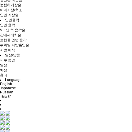
상안검/하안검
눈썹하거상술
이마거상/축소
안면 거상술
안면윤곽
안면 윤곽
V라인 턱 윤곽술
광대재배치술
보형물 안면 윤곽
부위별 지방흡입술
지방 이식
열상/낭종
피부 종양
열상
화상
흉터
Language
English
Japanese
Russian
Taiwan