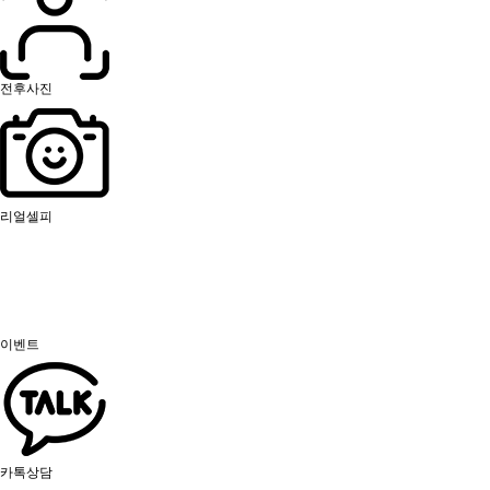
전후사진
리얼셀피
이벤트
카톡상담